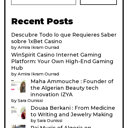
Recent Posts
Descubre Todo lo que Requieres Saber
sobre 1xBet Casino
by Amira Ikram Ourrad
WinSpirit Casino Internet Gaming
Platform: Your Own High-End Gaming
Hub
by Amira Ikram Ourrad
Maha Ammouche : Founder of
the Algerian Beauty tech
innovation IZYA
by Sara Ounissi
Douaa Berkani : From Medicine
to Writing and Jewelry Making
by Sara Ounissi
Rai Music of Algeria on