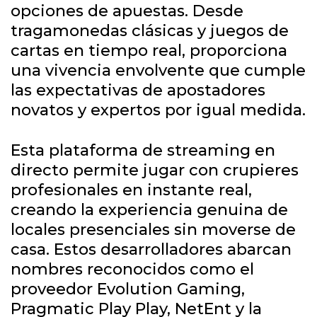
opciones de apuestas. Desde
tragamonedas clásicas y juegos de
cartas en tiempo real, proporciona
una vivencia envolvente que cumple
las expectativas de apostadores
novatos y expertos por igual medida.
Esta plataforma de streaming en
directo permite jugar con crupieres
profesionales en instante real,
creando la experiencia genuina de
locales presenciales sin moverse de
casa. Estos desarrolladores abarcan
nombres reconocidos como el
proveedor Evolution Gaming,
Pragmatic Play Play, NetEnt y la