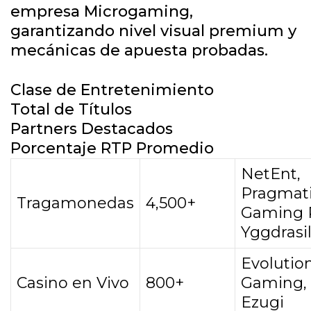
empresa Microgaming,
garantizando nivel visual premium y
mecánicas de apuesta probadas.
Clase de Entretenimiento
Total de Títulos
Partners Destacados
Porcentaje RTP Promedio
NetEnt,
Pragmat
Tragamonedas
4,500+
Gaming P
Yggdrasi
Evolutio
Casino en Vivo
800+
Gaming,
Ezugi