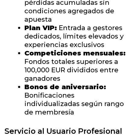
pérdidas acumuladas sin
condiciones agregados de
apuesta
Plan VIP:
Entrada a gestores
dedicados, límites elevados y
experiencias exclusivos
Competiciones mensuales:
Fondos totales superiores a
100,000 EUR divididos entre
ganadores
Bonos de aniversario:
Bonificaciones
individualizadas según rango
de membresía
Servicio al Usuario Profesional