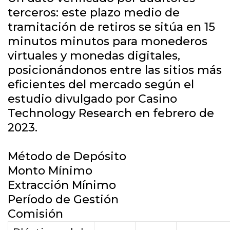
terceros: este plazo medio de
tramitación de retiros se sitúa en 15
minutos minutos para monederos
virtuales y monedas digitales,
posicionándonos entre las sitios más
eficientes del mercado según el
estudio divulgado por Casino
Technology Research en febrero de
2023.
Método de Depósito
Monto Mínimo
Extracción Mínimo
Período de Gestión
Comisión