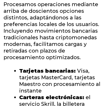
Procesamos operaciones mediante
arriba de doscientos opciones
distintos, adaptándonos a las
preferencias locales de los usuarios.
Incluyendo movimientos bancarias
tradicionales hasta criptomonedas
modernas, facilitamos cargas y
retiradas con plazos de
procesamiento optimizados.
Tarjetas bancarias:
Visa,
tarjetas MasterCard, tarjetas
Maestro con procesamiento al
instante
Carteras electrónicas:
el
servicio Skrill, la billetera