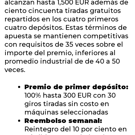
alcanzan hasta 1,500 EUR además de
ciento cincuenta tiradas gratuitos
repartidos en los cuatro primeros
cuatro depósitos. Estas términos de
apuesta se mantienen competitivas
con requisitos de 35 veces sobre el
importe del premio, inferiores al
promedio industrial de de 40 a 50
veces.
Premio de primer depósito:
100% hasta 300 EUR con 30
giros tiradas sin costo en
máquinas seleccionadas
Reembolso semanal:
Reintegro del 10 por ciento en