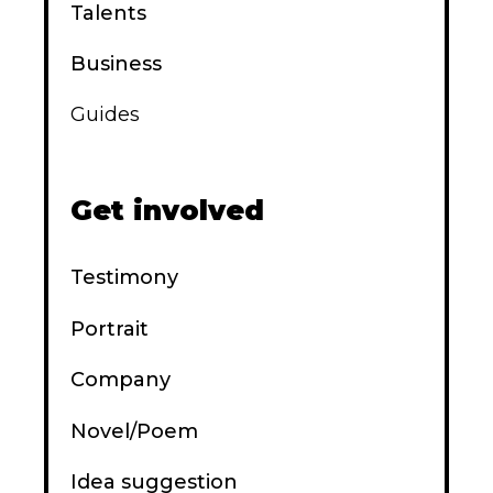
Talents
Business
Guides
Get involved
Testimony
Portrait
Company
Novel/Poem
Idea suggestion