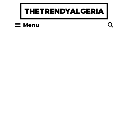
Skip
THETRENDYALGERIA
to
content
Sea
Menu