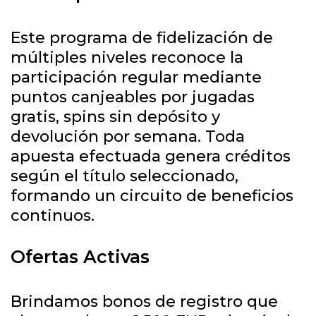
Este programa de fidelización de
múltiples niveles reconoce la
participación regular mediante
puntos canjeables por jugadas
gratis, spins sin depósito y
devolución por semana. Toda
apuesta efectuada genera créditos
según el título seleccionado,
formando un circuito de beneficios
continuos.
Ofertas Activas
Brindamos bonos de registro que