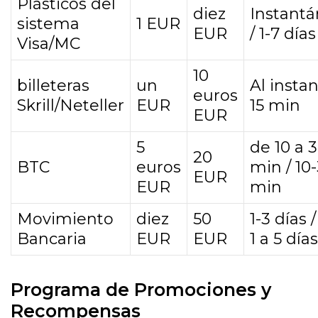
Plásticos del
diez
Instant
sistema
1 EUR
EUR
/ 1-7 días
Visa/MC
10
billeteras
un
Al instan
euros
Skrill/Neteller
EUR
15 min
EUR
5
de 10 a 
20
BTC
euros
min / 10
EUR
EUR
min
Movimiento
diez
50
1-3 días 
Bancaria
EUR
EUR
1 a 5 días
Programa de Promociones y
Recompensas