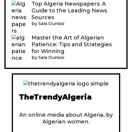
Top Algeria Newspapers: A
Guide to the Leading News
Sources
by Sara Ounissi
Master the Art of Algerian
Patience: Tips and Strategies
for Winning
by Sara Ounissi
TheTrendyAlgeria
An online media about Algeria, by
Algerian women.